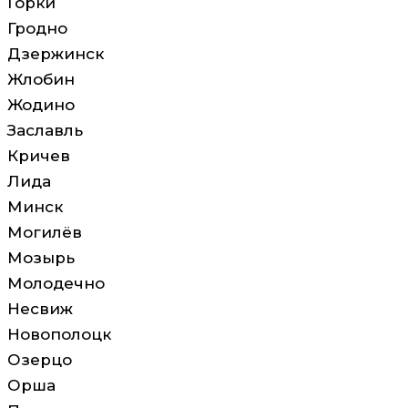
Горки
Гродно
Дзержинск
Жлобин
Жодино
Заславль
Кричев
Лида
Минск
Могилёв
Мозырь
Молодечно
Несвиж
Новополоцк
Озерцо
Орша