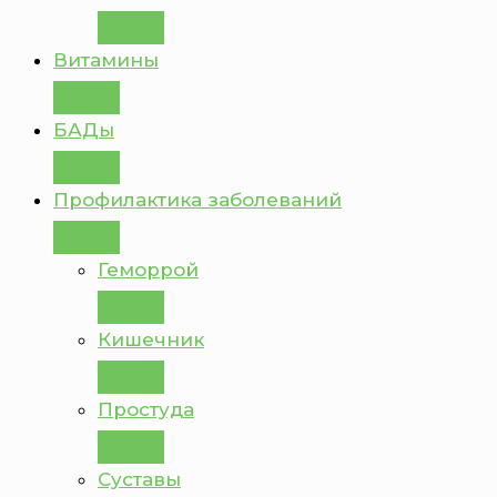
Витамины
БАДы
Профилактика заболеваний
Геморрой
Кишечник
Простуда
Суставы