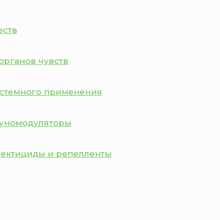
еств
органов чувств
истемного применения
муномодуляторы
сектициды и репелленты