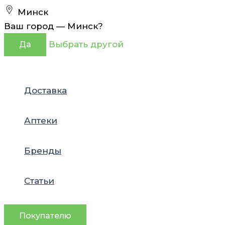
Перейти
Минск
к
Ваш город —
Минск
?
содержимому
Выбрать другой
Да
Доставка
Аптеки
Бренды
Статьи
Покупателю