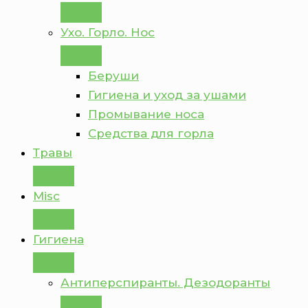
Ухо. Горло. Нос
Беруши
Гигиена и уход за ушами
Промывание носа
Средства для горла
Травы
Misc
Гигиена
Антиперспиранты. Дезодоранты