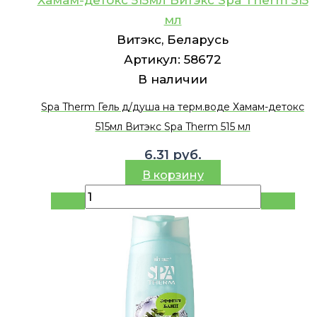
мл
Витэкс, Беларусь
Артикул:
58672
В наличии
Spa Therm Гель д/душа на терм.воде Хамам-детокс
515мл Витэкс Spa Therm 515 мл
6.31
руб.
В корзину