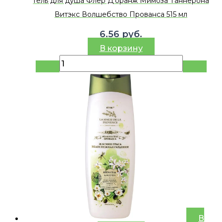
Гель для душа Флер Д’оранж Мимоза Таннерона
Витэкс Волшебство Прованса 515 мл
6.56
руб.
В корзину
В