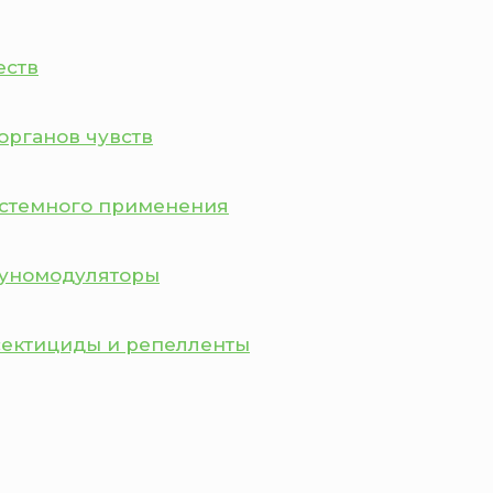
еств
органов чувств
истемного применения
муномодуляторы
сектициды и репелленты