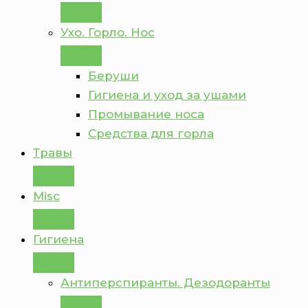
Ухо. Горло. Нос
Беруши
Гигиена и уход за ушами
Промывание носа
Средства для горла
Травы
Misc
Гигиена
Антиперспиранты. Дезодоранты