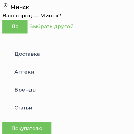
Перейти
Минск
к
Ваш город —
Минск
?
содержимому
Выбрать другой
Да
Доставка
Аптеки
Бренды
Статьи
Покупателю