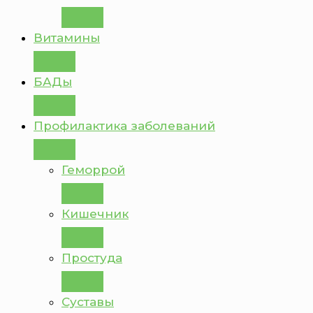
Витамины
БАДы
Профилактика заболеваний
Геморрой
Кишечник
Простуда
Суставы