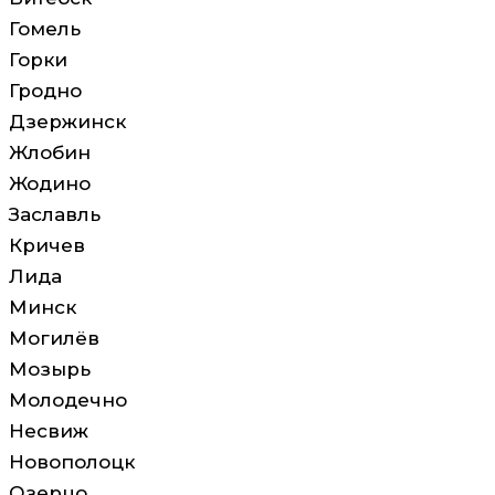
Гомель
Горки
Гродно
Дзержинск
Жлобин
Жодино
Заславль
Кричев
Лида
Минск
Могилёв
Мозырь
Молодечно
Несвиж
Новополоцк
Озерцо