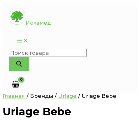
Перейти
к
Искамед
содержимому
Поиск
товаров
Главная
/ Бренды /
Uriage
/ Uriage Bebe
Uriage Bebe