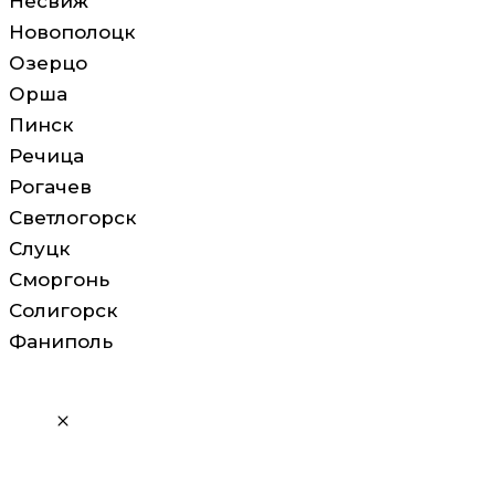
Несвиж
Новополоцк
Озерцо
Орша
Пинск
Речица
Рогачев
Светлогорск
Слуцк
Сморгонь
Солигорск
Фаниполь