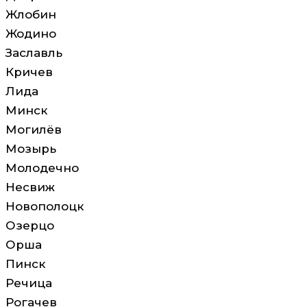
Жлобин
Жодино
Заславль
Кричев
Лида
Минск
Могилёв
Мозырь
Молодечно
Несвиж
Новополоцк
Озерцо
Орша
Пинск
Речица
Рогачев