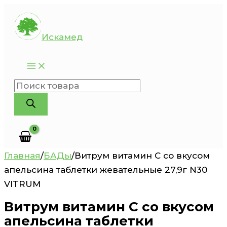
Перейти
к
Искамед
содержимому
Поиск
товаров
Главная
/
БАДы
/
Витрум витамин С со вкусом
апельсина таблетки жевательные 27,9г N30
VITRUM
Витрум витамин С со вкусом
апельсина таблетки