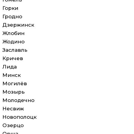
Горки
Гродно
Дзержинск
Жлобин
Жодино
Заславль
Кричев
Лида
Минск
Могилёв
Мозырь
Молодечно
Несвиж
Новополоцк
Озерцо
Орша