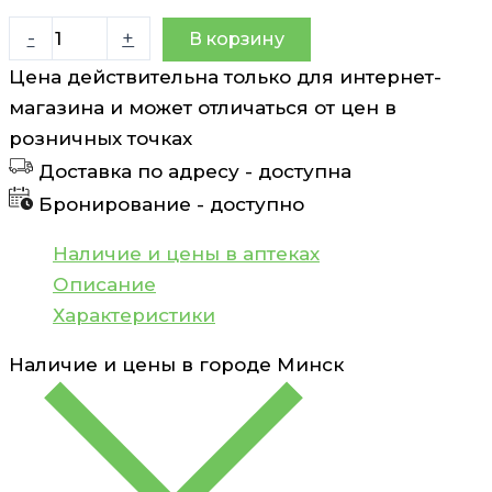
Количество
-
+
В корзину
товара
Цена действительна только для интернет-
Витрум
магазина и может отличаться от цен в
Кидс
розничных точках
шипучий
Доставка по адресу -
доступна
таблетки
Бронирование -
доступно
4,4г
N18
Наличие и цены в аптеках
VITRUM
Описание
Характеристики
Наличие и цены в городе
Минск