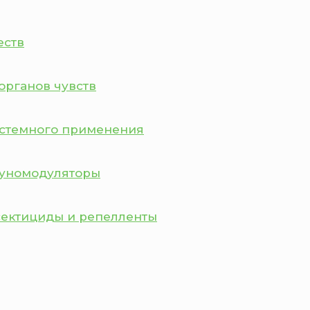
еств
органов чувств
истемного применения
муномодуляторы
сектициды и репелленты