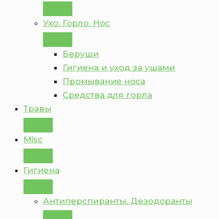
Ухо. Горло. Нос
Беруши
Гигиена и уход за ушами
Промывание носа
Средства для горла
Травы
Misc
Гигиена
Антиперспиранты. Дезодоранты