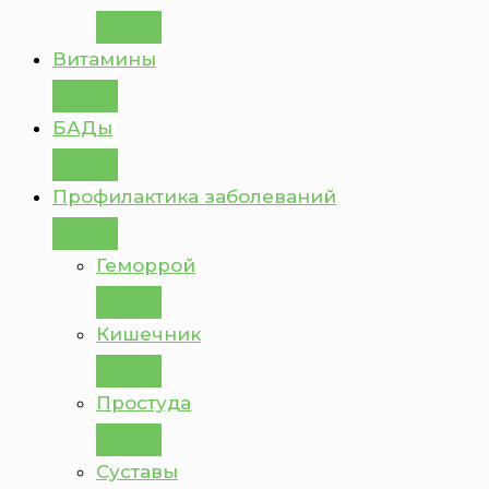
Витамины
БАДы
Профилактика заболеваний
Геморрой
Кишечник
Простуда
Суставы