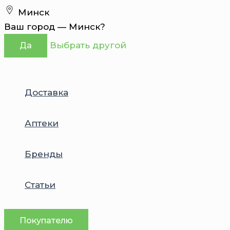
Перейти
Минск
к
Ваш город —
Минск
?
содержимому
Выбрать другой
Да
Доставка
Аптеки
Бренды
Статьи
Покупателю