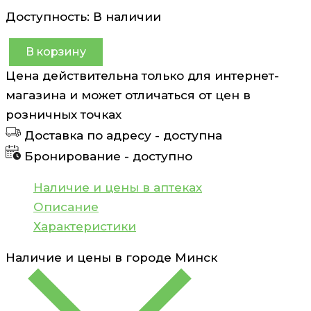
Доступность:
В наличии
В корзину
Количество
Цена действительна только для интернет-
товара
магазина и может отличаться от цен в
Витэкс
розничных точках
Skin
Доставка по адресу -
доступна
A.C.Крем
Бронирование -
доступно
д/
л
Наличие и цены в аптеках
омолаж.с
Описание
фрукт.кислотами
Характеристики
50мл
Наличие и цены в городе
Минск
Витэкс
Skin
АНА