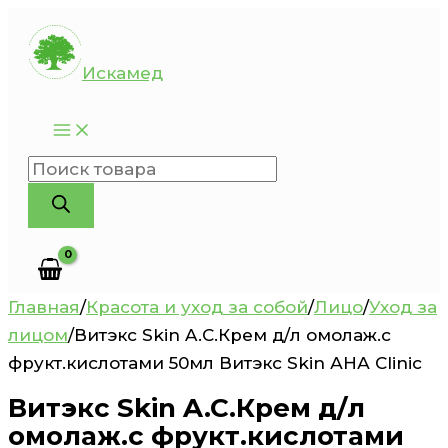
Перейти
к
Искамед
содержимому
Поиск
товаров
Главная
/
Красота и уход за собой
/
Лицо
/
Уход за
лицом
/
Витэкс Skin A.C.Крем д/л омолаж.с
фрукт.кислотами 50мл Витэкс Skin АНА Clinic
Витэкс Skin A.C.Крем д/л
омолаж.с фрукт.кислотами