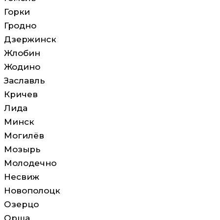
Горки
Гродно
Дзержинск
Жлобин
Жодино
Заславль
Кричев
Лида
Минск
Могилёв
Мозырь
Молодечно
Несвиж
Новополоцк
Озерцо
Орша