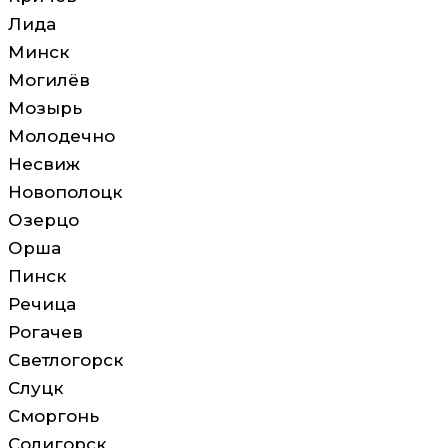
Лида
Минск
Могилёв
Мозырь
Молодечно
Несвиж
Новополоцк
Озерцо
Орша
Пинск
Речица
Рогачев
Светлогорск
Слуцк
Сморгонь
Солигорск