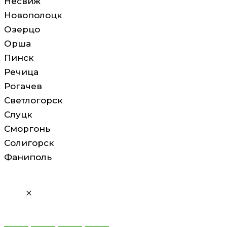
Несвиж
Новополоцк
Озерцо
Орша
Пинск
Речица
Рогачев
Светлогорск
Слуцк
Сморгонь
Солигорск
Фаниполь