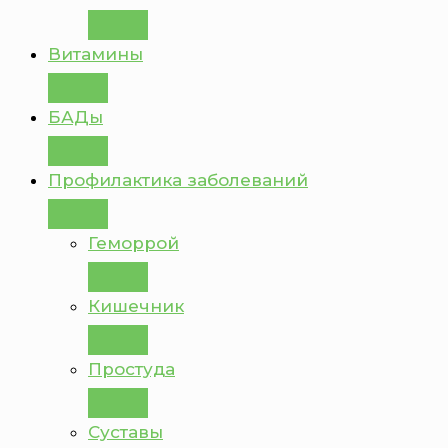
Витамины
БАДы
Профилактика заболеваний
Геморрой
Кишечник
Простуда
Суставы