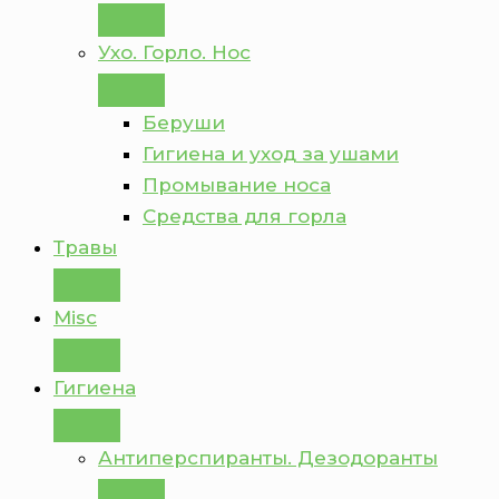
Ухо. Горло. Нос
Беруши
Гигиена и уход за ушами
Промывание носа
Средства для горла
Травы
Misc
Гигиена
Антиперспиранты. Дезодоранты