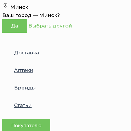
Перейти
Минск
к
Ваш город —
Минск
?
содержимому
Выбрать другой
Да
Доставка
Аптеки
Бренды
Статьи
Покупателю