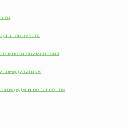
еств
органов чувств
истемного применения
муномодуляторы
сектициды и репелленты