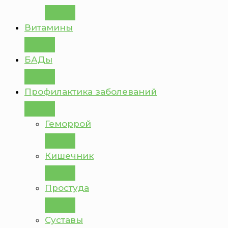
Витамины
БАДы
Профилактика заболеваний
Геморрой
Кишечник
Простуда
Суставы