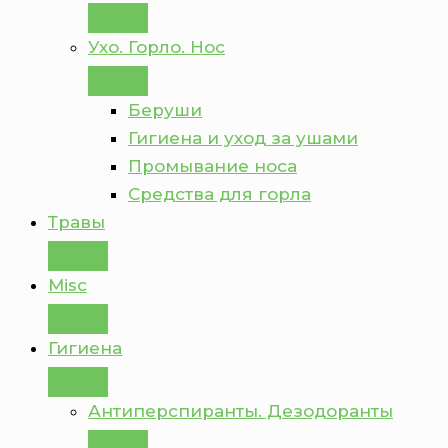
Ухо. Горло. Нос
Беруши
Гигиена и уход за ушами
Промывание носа
Средства для горла
Травы
Misc
Гигиена
Антиперспиранты. Дезодоранты