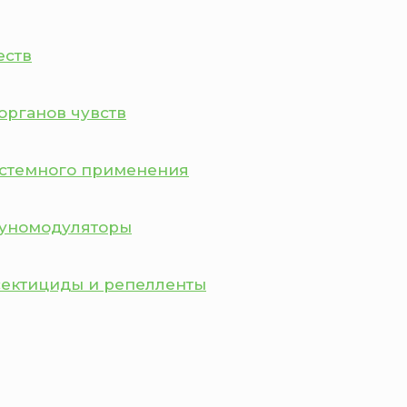
еств
органов чувств
истемного применения
муномодуляторы
сектициды и репелленты