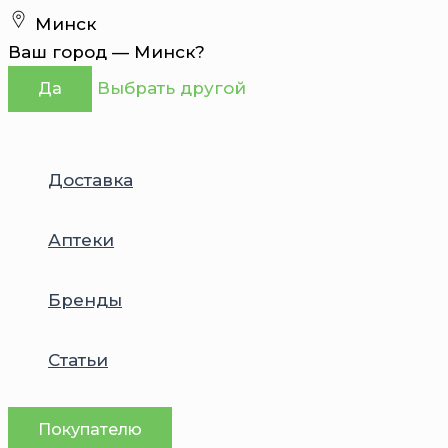
Перейти
Минск
к
Ваш город —
Минск
?
содержимому
Выбрать другой
Да
Доставка
Аптеки
Бренды
Статьи
Покупателю