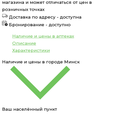
магазина и может отличаться от цен в
Сыворотка
розничных точках
для
Доставка по адресу -
доступна
лица
Бронирование -
доступно
против
несовершенств
Наличие и цены в аптеках
кожи
Описание
Bioderma
Характеристики
Sebium
Наличие и цены в городе
Минск
30
мл
Ваш населённый пункт