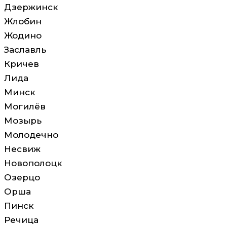
Дзержинск
Жлобин
Жодино
Заславль
Кричев
Лида
Минск
Могилёв
Мозырь
Молодечно
Несвиж
Новополоцк
Озерцо
Орша
Пинск
Речица