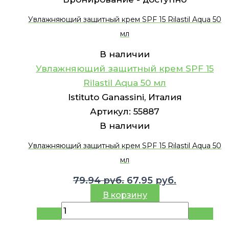
Увлажняющий защитный крем SPF 15 Rilastil Aqua 50
мл
В наличии
Увлажняющий защитный крем SPF 15
Rilastil Aqua 50 мл
Istituto Ganassini, Италия
Артикул:
55887
В наличии
Увлажняющий защитный крем SPF 15 Rilastil Aqua 50
мл
Первоначальная
Текущая
79.94
руб.
67.95
руб.
цена
цена:
В корзину
составляла
67.95 руб..
79.94 руб..