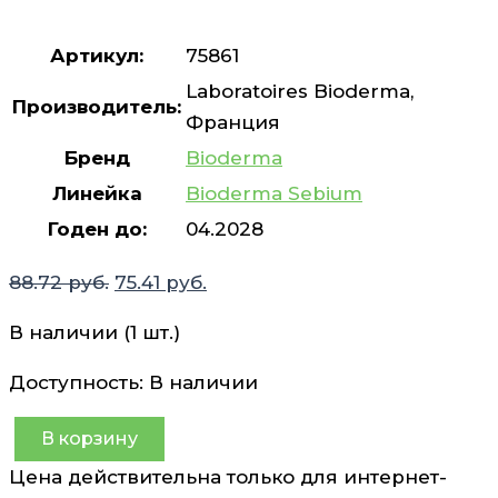
Артикул:
75861
Laboratoires Bioderma,
Производитель:
Франция
Бренд
Bioderma
Линейка
Bioderma Sebium
Годен до:
04.2028
Первоначальная
Текущая
88.72
руб.
75.41
руб.
цена
цена:
В наличии (1 шт.)
составляла
75.41 руб..
88.72 руб..
Доступность:
В наличии
В корзину
Количество
Цена действительна только для интернет-
товара