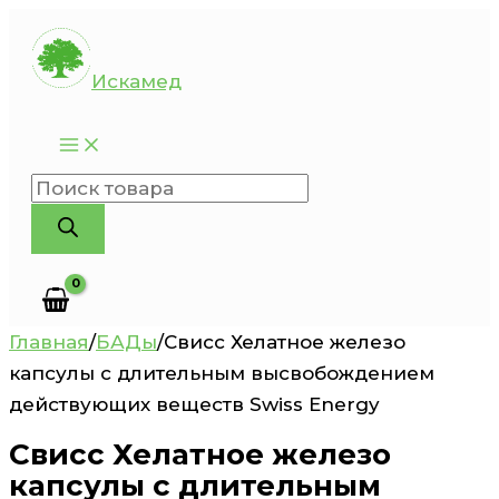
Перейти
к
Искамед
содержимому
Поиск
товаров
Главная
/
БАДы
/
Свисс Хелатное железо
капсулы с длительным высвобождением
действующих веществ Swiss Energy
Свисс Хелатное железо
капсулы с длительным