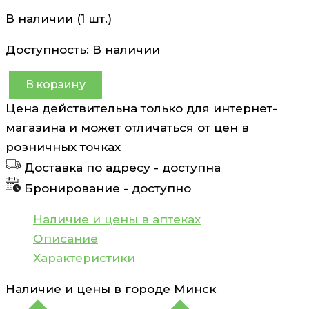
В наличии (1 шт.)
Доступность:
В наличии
В корзину
Количество
Цена действительна только для интернет-
товара
магазина и может отличаться от цен в
Свисс
розничных точках
Хелатное
Доставка по адресу -
доступна
железо
Бронирование -
доступно
капсулы
с
Наличие и цены в аптеках
длительным
Описание
высвобождением
Характеристики
действующих
Наличие и цены в городе
Минск
веществ