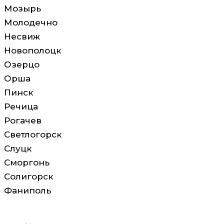
Мозырь
Молодечно
Несвиж
Новополоцк
Озерцо
Орша
Пинск
Речица
Рогачев
Светлогорск
Слуцк
Сморгонь
Солигорск
Фаниполь