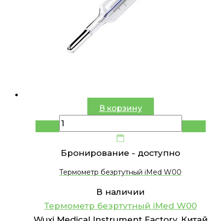
В корзину
Бронирование -
доступно
Термометр безртутный iMed W00
В наличии
Термометр безртутный iMed W00
Wuxi Medical Instrument Factory, Китай