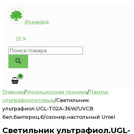
Перейти
к
Искамед
содержимому
Поиск
товаров
Главная
/
Медицинская техника
/
Лампы
ультрафиолетовые
/
Светильник
ультрафиол.UGL-T02A-36W/UVCB
бел.бактериц.б/озонир.настольный Uniel
Светильник ультрафиол.UGL-