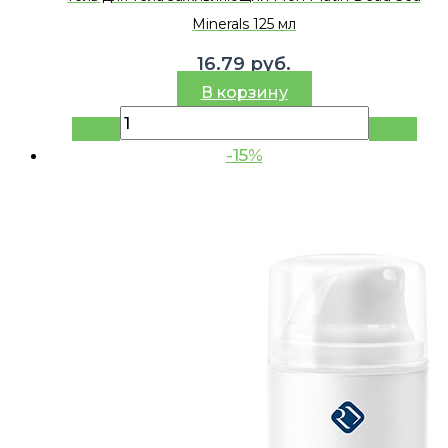
Minerals 125 мл
16.79
руб.
В корзину
-15%