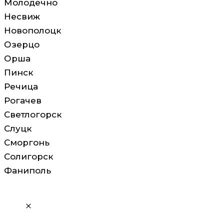
Молодечно
Несвиж
Новополоцк
Озерцо
Орша
Пинск
Речица
Рогачев
Светлогорск
Слуцк
Сморгонь
Солигорск
Фаниполь