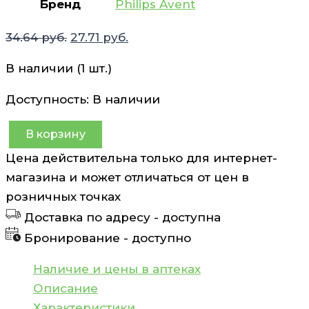
Бренд
Philips Avent
Первоначальная
Текущая
34.64
руб.
27.71
руб.
цена
цена:
В наличии (1 шт.)
составляла
27.71 руб..
34.64 руб..
Доступность:
В наличии
В корзину
Количество
Цена действительна только для интернет-
товара
магазина и может отличаться от цен в
Соска
розничных точках
Natural
Доставка по адресу -
доступна
Response
Бронирование -
доступно
6месяцев+
поток
Наличие и цены в аптеках
6/6
Описание
Philips
Характеристики