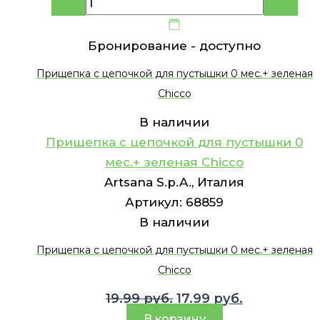
Бронирование -
доступно
Прищепка с цепочкой для пустышки 0 мес.+ зеленая
Chicco
В наличии
Прищепка с цепочкой для пустышки 0
мес.+ зеленая Chicco
Artsana S.p.A., Италия
Артикул:
68859
В наличии
Прищепка с цепочкой для пустышки 0 мес.+ зеленая
Chicco
Первоначальная
Текущая
19.99
руб.
17.99
руб.
цена
цена:
В корзину