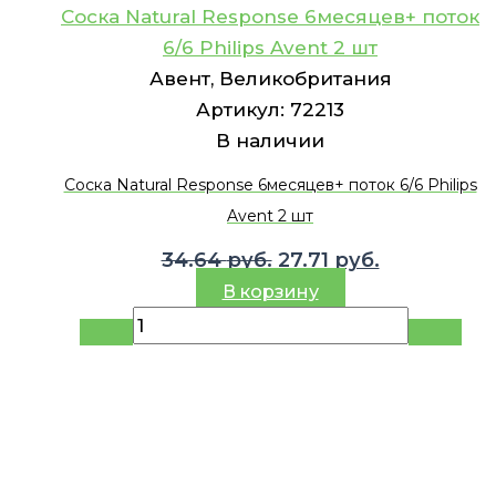
Соска Natural Response 6месяцев+ поток
6/6 Philips Avent 2 шт
Авент, Великобритания
Артикул:
72213
В наличии
Соска Natural Response 6месяцев+ поток 6/6 Philips
Avent 2 шт
Первоначальная
Текущая
34.64
руб.
27.71
руб.
цена
цена:
В корзину
составляла
27.71 руб..
34.64 руб..