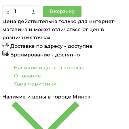
Количество
-
+
В корзину
товара
Цена действительна только для интернет-
Соска
магазина и может отличаться от цен в
Anti-
розничных точках
colic
Доставка по адресу -
доступна
средний
Бронирование -
доступно
поток
3/4
Наличие и цены в аптеках
от
Описание
3мес+
Характеристики
Philips
Наличие и цены в городе
Минск
Avent
2
шт