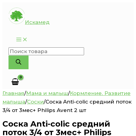
Перейти
к
Искамед
содержимому
Поиск
товаров
Главная
/
Мама и малыш
/
Кормление. Развитие
малыша
/
Соски
/
Соска Anti-colic средний поток
3/4 от 3мес+ Philips Avent 2 шт
Соска Anti-colic средний
поток 3/4 от 3мес+ Philips