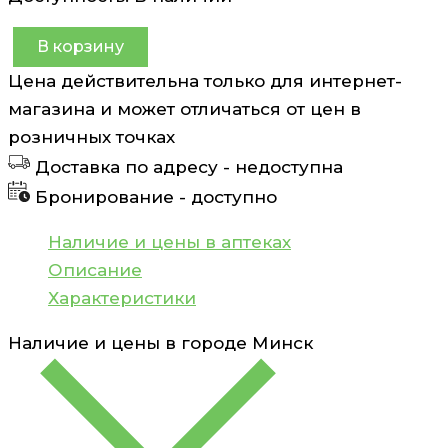
В корзину
Количество
Цена действительна только для интернет-
товара
магазина и может отличаться от цен в
Смягчающий
розничных точках
бальзам
Доставка по адресу -
недоступна
после
Бронирование -
доступно
бритья
Vichy
Наличие и цены в аптеках
Homme
Описание
75
Характеристики
мл
Наличие и цены в городе
Минск