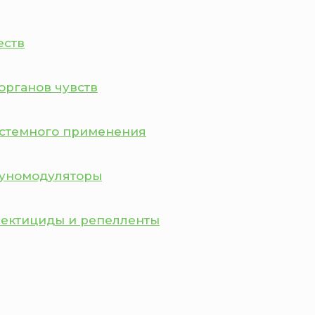
еств
органов чувств
истемного применения
муномодуляторы
сектициды и репелленты