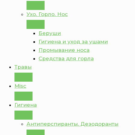
Ухо. Горло. Нос
Беруши
Гигиена и уход за ушами
Промывание носа
Средства для горла
Травы
Misc
Гигиена
Антиперспиранты. Дезодоранты