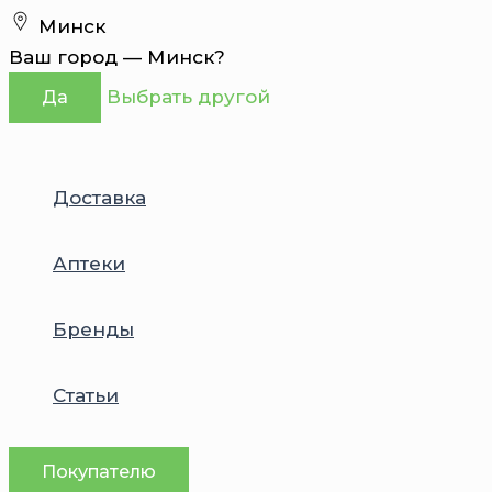
Перейти
Минск
к
Ваш город —
Минск
?
содержимому
Выбрать другой
Да
Доставка
Аптеки
Бренды
Статьи
Покупателю