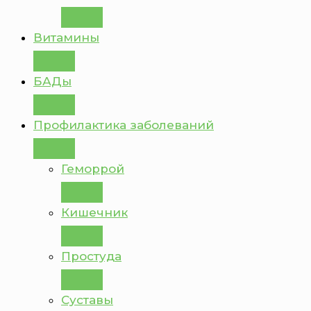
Витамины
БАДы
Профилактика заболеваний
Геморрой
Кишечник
Простуда
Суставы