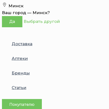
Перейти
Минск
к
Ваш город —
Минск
?
содержимому
Выбрать другой
Да
Доставка
Аптеки
Бренды
Статьи
Покупателю