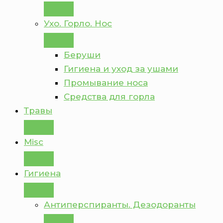
Ухо. Горло. Нос
Беруши
Гигиена и уход за ушами
Промывание носа
Средства для горла
Травы
Misc
Гигиена
Антиперспиранты. Дезодоранты