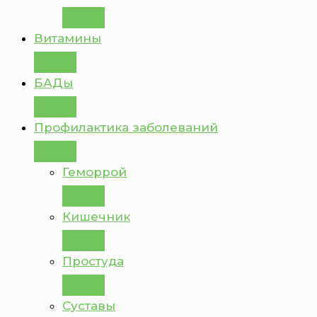
Витамины
БАДы
Профилактика заболеваний
Геморрой
Кишечник
Простуда
Суставы