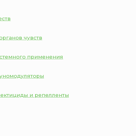
еств
органов чувств
истемного применения
муномодуляторы
сектициды и репелленты