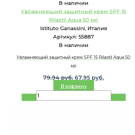
В наличии
Увлажняющий защитный крем SPF 15
Rilastil Aqua 50 мл
Istituto Ganassini, Италия
Артикул:
55887
В наличии
Увлажняющий защитный крем SPF 15 Rilastil Aqua 50
мл
Первоначальная
Текущая
79.94
руб.
67.95
руб.
цена
цена:
В корзину
составляла
67.95 руб..
79.94 руб..