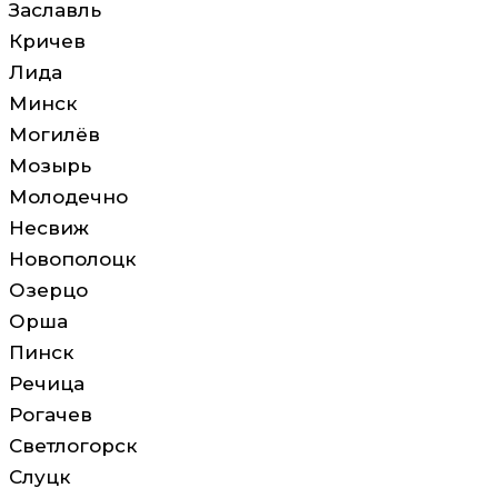
Заславль
Кричев
Лида
Минск
Могилёв
Мозырь
Молодечно
Несвиж
Новополоцк
Озерцо
Орша
Пинск
Речица
Рогачев
Светлогорск
Слуцк