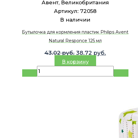
Авент, Великобритания
Артикул:
72058
В наличии
Бутылочка для кормления пластик Philips Avent
Natural Responce 125 мл
Первоначальная
Текущая
43.02
руб.
38.72
руб.
цена
цена:
В корзину
составляла
38.72 руб..
43.02 руб..