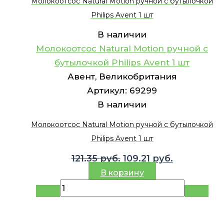
Молокоотсос Natural Motion ручной с бутылочкой
Philips Avent 1 шт
В наличии
Молокоотсос Natural Motion ручной с
бутылочкой Philips Avent 1 шт
Авент, Великобритания
Артикул:
69299
В наличии
Молокоотсос Natural Motion ручной с бутылочкой
Philips Avent 1 шт
Первоначальная
Текущая
121.35
руб.
109.21
руб.
цена
цена:
В корзину
составляла
109.21 руб.
121.35 руб..