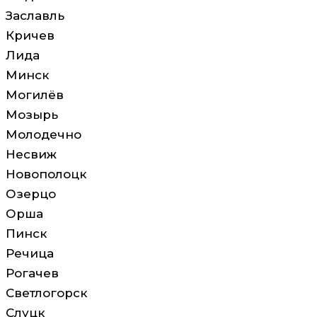
Заславль
Кричев
Лида
Минск
Могилёв
Мозырь
Молодечно
Несвиж
Новополоцк
Озерцо
Орша
Пинск
Речица
Рогачев
Светлогорск
Слуцк