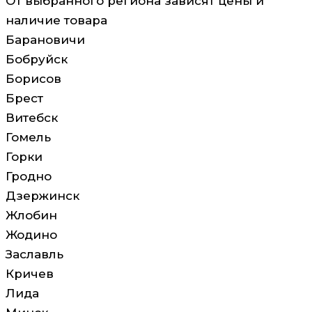
От выбранного региона зависят цены и
наличие товара
Барановичи
Бобруйск
Борисов
Брест
Витебск
Гомель
Горки
Гродно
Дзержинск
Жлобин
Жодино
Заславль
Кричев
Лида