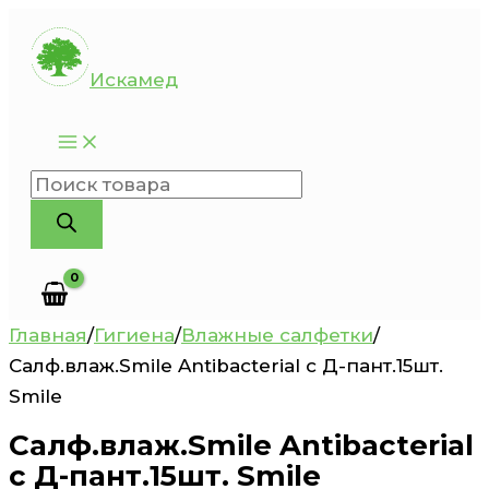
Перейти
к
Искамед
содержимому
Поиск
товаров
Главная
/
Гигиена
/
Влажные салфетки
/
Салф.влаж.Smile Antibacterial с Д-пант.15шт.
Smile
Салф.влаж.Smile Antibacterial
с Д-пант.15шт. Smile