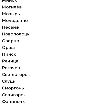
Минск
Могилёв
Мозырь
Молодечно
Несвиж
Новополоцк
Озерцо
Орша
Пинск
Речица
Рогачев
Светлогорск
Слуцк
Сморгонь
Солигорск
Фаниполь