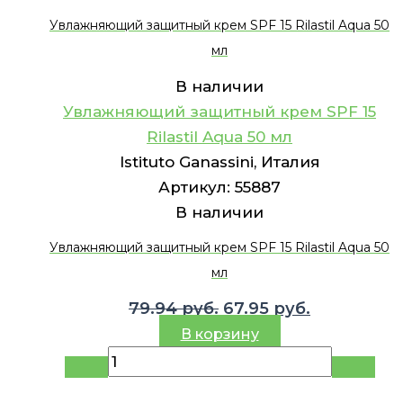
Увлажняющий защитный крем SPF 15 Rilastil Aqua 50
мл
В наличии
Увлажняющий защитный крем SPF 15
Rilastil Aqua 50 мл
Istituto Ganassini, Италия
Артикул:
55887
В наличии
Увлажняющий защитный крем SPF 15 Rilastil Aqua 50
мл
Первоначальная
Текущая
79.94
руб.
67.95
руб.
цена
цена:
В корзину
составляла
67.95 руб..
79.94 руб..