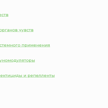
еств
органов чувств
истемного применения
муномодуляторы
сектициды и репелленты