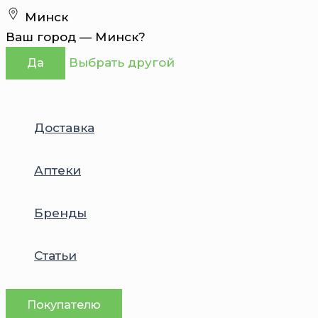
Перейти
Минск
к
Ваш город —
Минск
?
содержимому
Выбрать другой
Да
Доставка
Аптеки
Бренды
Статьи
Покупателю