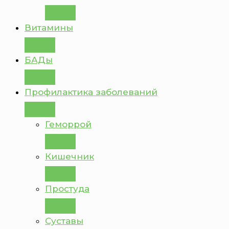
Витамины
БАДы
Профилактика заболеваний
Геморрой
Кишечник
Простуда
Суставы