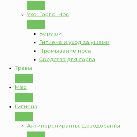
Ухо. Горло. Нос
Беруши
Гигиена и уход за ушами
Промывание носа
Средства для горла
Травы
Misc
Гигиена
Антиперспиранты. Дезодоранты