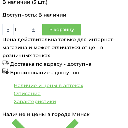
В наличии (3 шт.)
Доступность:
В наличии
Количество
-
+
В корзину
товара
Цена действительна только для интернет-
Раствор
магазина и может отличаться от цен в
для
розничных точках
линз
Доставка по адресу -
доступна
в
Бронирование -
доступно
комплекте
с
Наличие и цены в аптеках
контейнером
Описание
для
Характеристики
хранения
Наличие и цены в городе
Минск
линз
Bausch