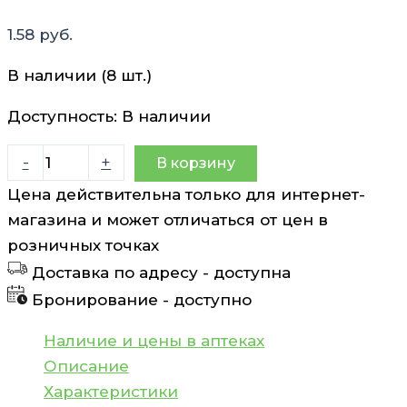
1.58
руб.
В наличии (8 шт.)
Доступность:
В наличии
Количество
-
+
В корзину
товара
Цена действительна только для интернет-
Пюре
магазина и может отличаться от цен в
из
розничных точках
яблок
Доставка по адресу -
доступна
и
Бронирование -
доступно
абрикосов
со
Наличие и цены в аптеках
сливками
Описание
и
Характеристики