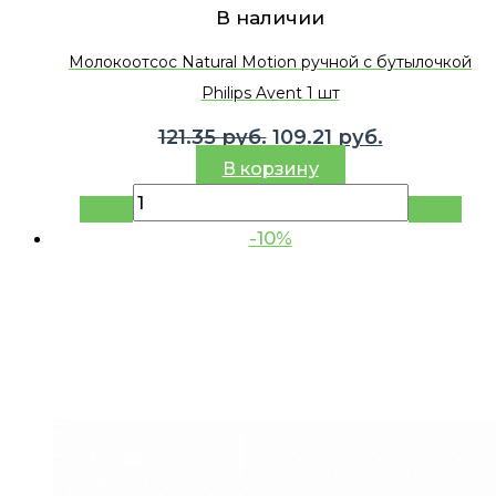
В наличии
Молокоотсос Natural Motion ручной с бутылочкой
Philips Avent 1 шт
Первоначальная
Текущая
121.35
руб.
109.21
руб.
цена
цена:
В корзину
составляла
109.21 руб.
121.35 руб..
-10%