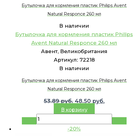
Бутылочка для кормления пластик Philips Avent
Natural Responce 260 мл
В наличии
Бутылочка для кормления пластик Philips
Avent Natural Responce 260 мл
Авент, Великобритания
Артикул:
72218
В наличии
Бутылочка для кормления пластик Philips Avent
Natural Responce 260 мл
Первоначальная
Текущая
53.89
руб.
48.50
руб.
цена
цена:
В корзину
составляла
48.50 руб..
53.89 руб..
-20%