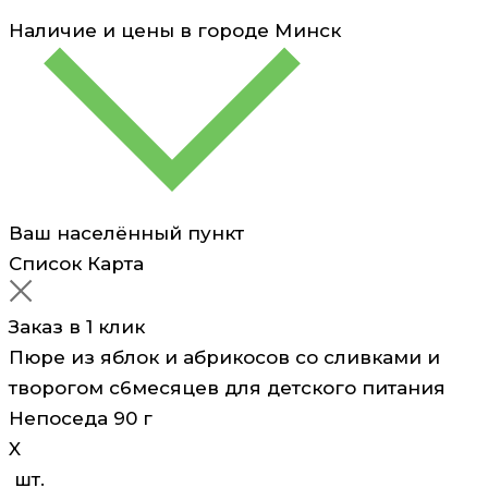
творогом
Наличие и цены в городе
Минск
с6месяцев
для
детского
питания
Непоседа
90
г
Ваш населённый пункт
Список
Карта
Заказ в 1 клик
Пюре из яблок и абрикосов со сливками и
творогом с6месяцев для детского питания
Непоседа 90 г
X
шт.