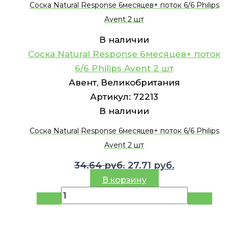
Соска Natural Response 6месяцев+ поток 6/6 Philips
Avent 2 шт
В наличии
Соска Natural Response 6месяцев+ поток
6/6 Philips Avent 2 шт
Авент, Великобритания
Артикул:
72213
В наличии
Соска Natural Response 6месяцев+ поток 6/6 Philips
Avent 2 шт
Первоначальная
Текущая
34.64
руб.
27.71
руб.
цена
цена:
В корзину
составляла
27.71 руб..
34.64 руб..