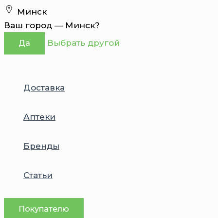
Перейти
Минск
к
Ваш город —
Минск
?
содержимому
Выбрать другой
Да
Доставка
Аптеки
Бренды
Статьи
Покупателю