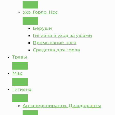
Ухо. Горло. Нос
Беруши
Гигиена и уход за ушами
Промывание носа
Средства для горла
Травы
Misc
Гигиена
Антиперспиранты. Дезодоранты