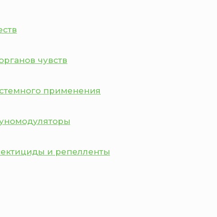
еств
органов чувств
истемного применения
муномодуляторы
сектициды и репелленты