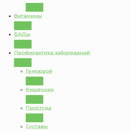
Витамины
БАДы
Профилактика заболеваний
Геморрой
Кишечник
Простуда
Суставы