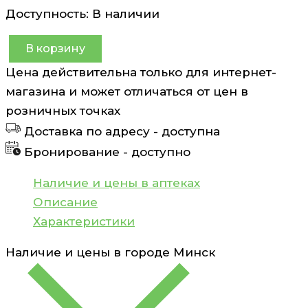
Доступность:
В наличии
В корзину
Количество
Цена действительна только для интернет-
товара
магазина и может отличаться от цен в
Прокладки
розничных точках
женские
Доставка по адресу -
доступна
гигиенические
Бронирование -
доступно
Нежная
Защита
Наличие и цены в аптеках
Нормал
Описание
Плюс
Характеристики
Naturella
Наличие и цены в городе
Минск
8
шт