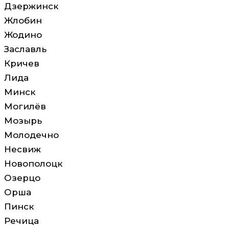
Дзержинск
Жлобин
Жодино
Заславль
Кричев
Лида
Минск
Могилёв
Мозырь
Молодечно
Несвиж
Новополоцк
Озерцо
Орша
Пинск
Речица