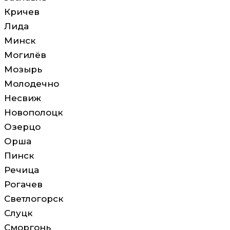
Кричев
Лида
Минск
Могилёв
Мозырь
Молодечно
Несвиж
Новополоцк
Озерцо
Орша
Пинск
Речица
Рогачев
Светлогорск
Слуцк
Сморгонь