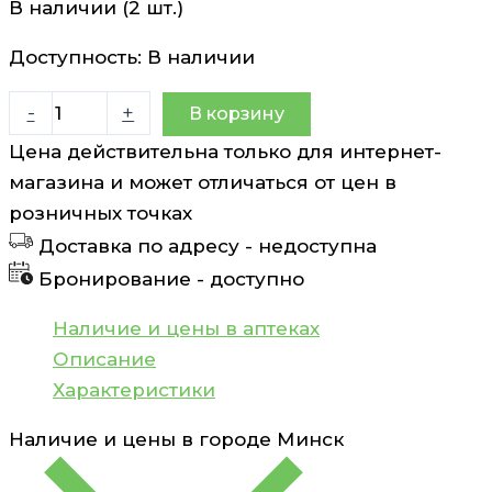
В наличии (2 шт.)
Доступность:
В наличии
Количество
-
+
В корзину
товара
Цена действительна только для интернет-
Презервативы
магазина и может отличаться от цен в
цветные
розничных точках
с
Доставка по адресу -
недоступна
ароматами
Бронирование -
доступно
Masculan
Gold
Наличие и цены в аптеках
10
Описание
шт
Характеристики
Наличие и цены в городе
Минск