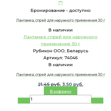
Бронирование -
доступно
Лантамед спрей для наружного применения 30 г
В наличии
Лантамед спрей для наружного
применения 30 г
Рубикон ООО, Беларусь
Артикул:
74046
В наличии
Лантамед спрей для наружного применения 30 г
Первоначальная
Текущая
21.45
руб.
3.50
руб.
цена
цена:
В корзину
составляла
3.50 руб..
21.45 руб..