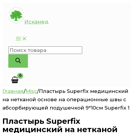
Перейти
к
Искамед
содержимому
Поиск
товаров
Главная
/
Misc
/
Пластырь Superfix медицинский
на нетканой основе на операционные швы с
абсорбирующей подушечкой 9*10см Superfix 1
Пластырь Superfix
медицинский на нетканой