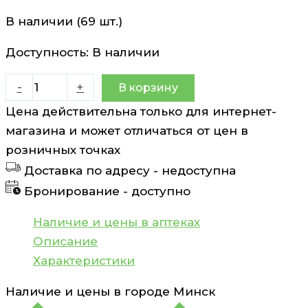
В наличии (69 шт.)
Доступность:
В наличии
Количество
-
+
В корзину
товара
Цена действительна только для интернет-
Пластырь
магазина и может отличаться от цен в
Superfix
розничных точках
медицинский
Доставка по адресу -
недоступна
на
Бронирование -
доступно
нетканой
основе
Наличие и цены в аптеках
на
Описание
операционные
Характеристики
швы
Наличие и цены в городе
Минск
с