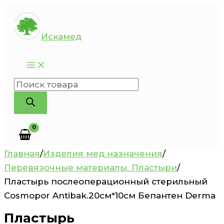
Перейти
к
Искамед
содержимому
Поиск
товаров
Главная
/
Изделия мед назначения
/
Перевязочные материалы. Пластыри
/
Пластырь послеоперационный стерильный
Cosmopor Antibak.20см*10см Бепантен Derma
Пластырь