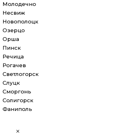
Молодечно
Несвиж
Новополоцк
Озерцо
Орша
Пинск
Речица
Рогачев
Светлогорск
Слуцк
Сморгонь
Солигорск
Фаниполь