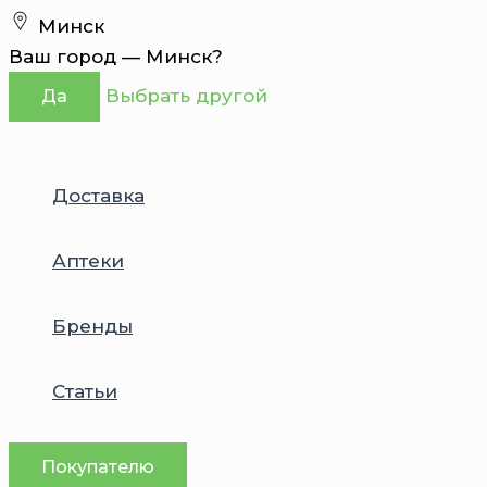
Перейти
Минск
к
Ваш город —
Минск
?
содержимому
Выбрать другой
Да
Доставка
Аптеки
Бренды
Статьи
Покупателю