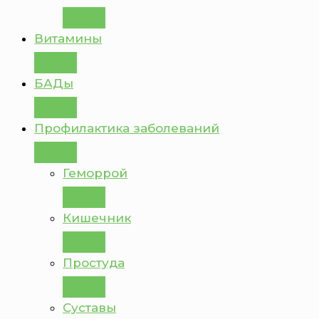
Витамины
БАДы
Профилактика заболеваний
Геморрой
Кишечник
Простуда
Суставы