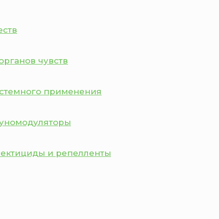
еств
органов чувств
истемного применения
муномодуляторы
сектициды и репелленты