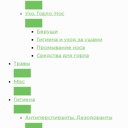
Ухо. Горло. Нос
Беруши
Гигиена и уход за ушами
Промывание носа
Средства для горла
Травы
Misc
Гигиена
Антиперспиранты. Дезодоранты