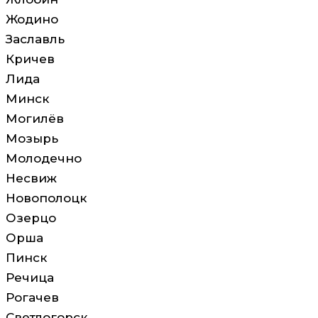
Жодино
Заславль
Кричев
Лида
Минск
Могилёв
Мозырь
Молодечно
Несвиж
Новополоцк
Озерцо
Орша
Пинск
Речица
Рогачев
Светлогорск