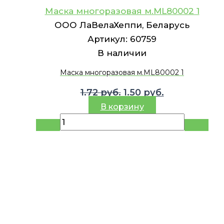
Маска многоразовая м.ML80002 1
ООО ЛаВелаХеппи, Беларусь
Артикул:
60759
В наличии
Маска многоразовая м.ML80002 1
Первоначальная
Текущая
1.72
руб.
1.50
руб.
цена
цена:
В корзину
составляла
1.50 руб..
1.72 руб..