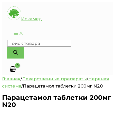
Перейти
к
Искамед
содержимому
Поиск
товаров
Главная
/
Лекарственные препараты
/
Нервная
система
/
Парацетамол таблетки 200мг N20
Парацетамол таблетки 200мг
N20