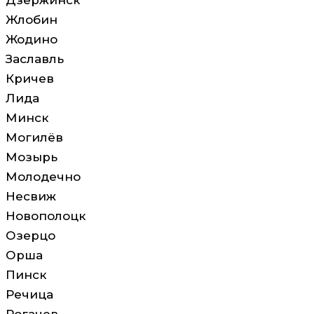
Дзержинск
Жлобин
Жодино
Заславль
Кричев
Лида
Минск
Могилёв
Мозырь
Молодечно
Несвиж
Новополоцк
Озерцо
Орша
Пинск
Речица