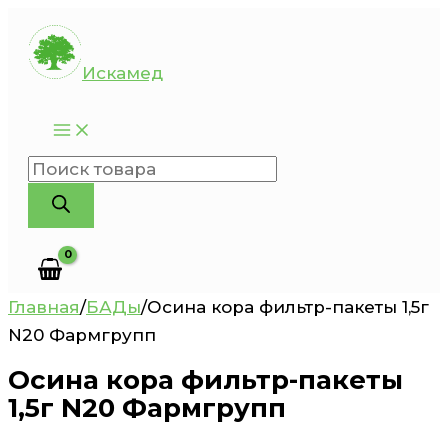
Перейти
к
Искамед
содержимому
Поиск
товаров
Главная
/
БАДы
/
Осина кора фильтр-пакеты 1,5г
N20 Фармгрупп
Осина кора фильтр-пакеты
1,5г N20 Фармгрупп