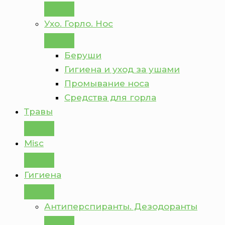
Ухо. Горло. Нос
Беруши
Гигиена и уход за ушами
Промывание носа
Средства для горла
Травы
Misc
Гигиена
Антиперспиранты. Дезодоранты