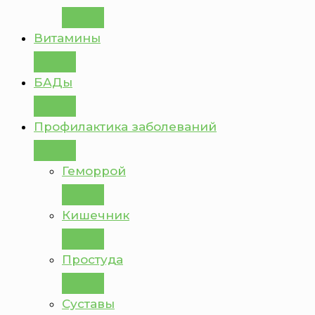
Витамины
БАДы
Профилактика заболеваний
Геморрой
Кишечник
Простуда
Суставы