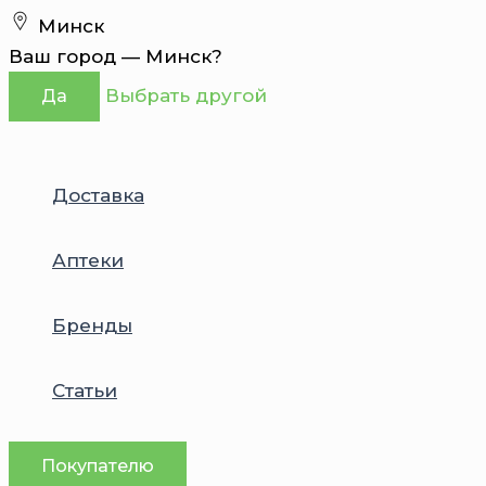
Перейти
Минск
к
Ваш город —
Минск
?
содержимому
Выбрать другой
Да
Доставка
Аптеки
Бренды
Статьи
Покупателю