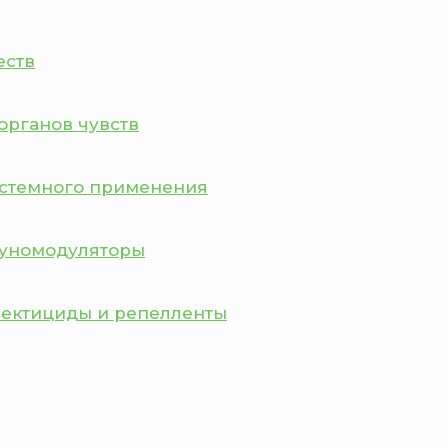
еств
органов чувств
истемного применения
муномодуляторы
сектициды и репелленты