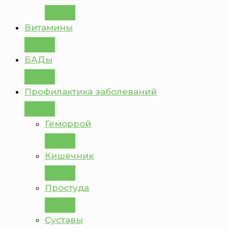
Витамины
БАДы
Профилактика заболеваний
Геморрой
Кишечник
Простуда
Суставы