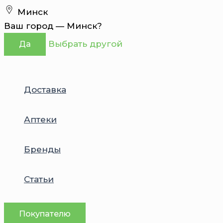
Перейти
Минск
к
Ваш город —
Минск
?
содержимому
Выбрать другой
Да
Доставка
Аптеки
Бренды
Статьи
Покупателю