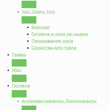
Ухо. Горло. Нос
Беруши
Гигиена и уход за ушами
Промывание носа
Средства для горла
Травы
Misc
Гигиена
Антиперспиранты. Дезодоранты