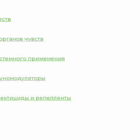
еств
органов чувств
истемного применения
муномодуляторы
сектициды и репелленты