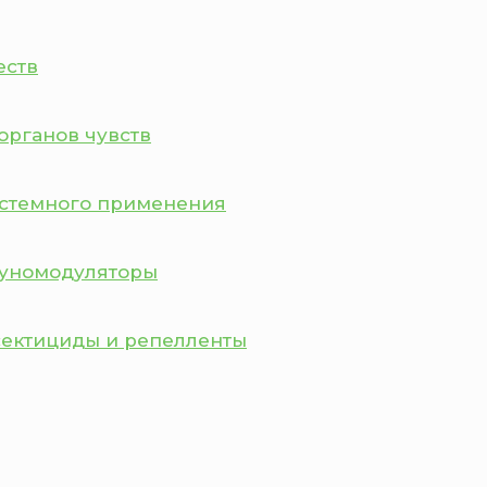
еств
органов чувств
истемного применения
муномодуляторы
сектициды и репелленты