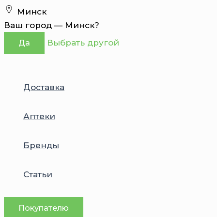
Перейти
Минск
к
Ваш город —
Минск
?
содержимому
Выбрать другой
Да
Доставка
Аптеки
Бренды
Статьи
Покупателю