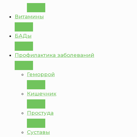
Витамины
БАДы
Профилактика заболеваний
Геморрой
Кишечник
Простуда
Суставы