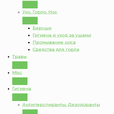
Ухо. Горло. Нос
Беруши
Гигиена и уход за ушами
Промывание носа
Средства для горла
Травы
Misc
Гигиена
Антиперспиранты. Дезодоранты