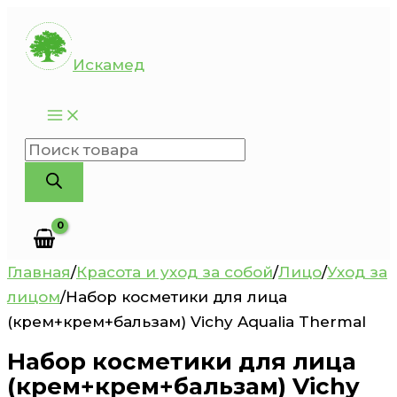
Перейти
к
Искамед
содержимому
Поиск
товаров
Главная
/
Красота и уход за собой
/
Лицо
/
Уход за
лицом
/
Набор косметики для лица
(крем+крем+бальзам) Vichy Aqualia Thermal
Набор косметики для лица
(крем+крем+бальзам) Vichy