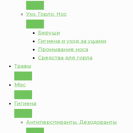
Ухо. Горло. Нос
Беруши
Гигиена и уход за ушами
Промывание носа
Средства для горла
Травы
Misc
Гигиена
Антиперспиранты. Дезодоранты