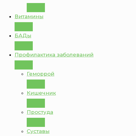
Витамины
БАДы
Профилактика заболеваний
Геморрой
Кишечник
Простуда
Суставы