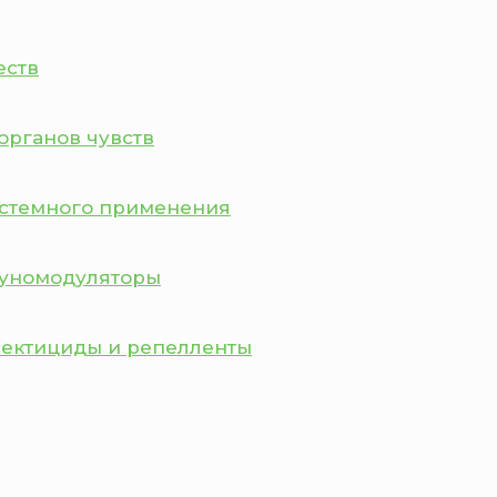
еств
органов чувств
истемного применения
муномодуляторы
сектициды и репелленты