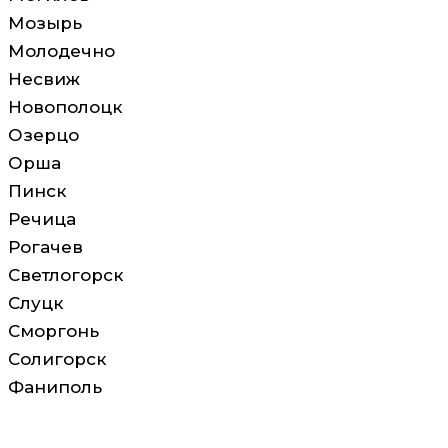
Мозырь
Молодечно
Несвиж
Новополоцк
Озерцо
Орша
Пинск
Речица
Рогачев
Светлогорск
Слуцк
Сморгонь
Солигорск
Фаниполь