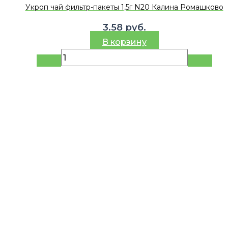
Укроп чай фильтр-пакеты 1,5г N20 Калина Ромашково
3.58
руб.
В корзину