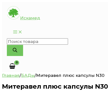
Перейти
к
Искамед
содержимому
Поиск
товаров
Главная
/
БАДы
/
Митеравел плюс капсулы N30
Митеравел плюс капсулы N30