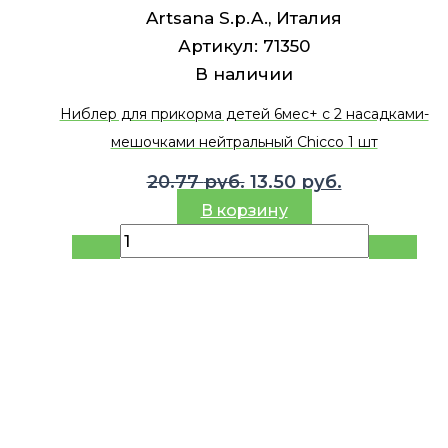
Artsana S.p.A., Италия
Артикул:
71350
В наличии
Ниблер для прикорма детей 6мес+ с 2 насадками-
мешочками нейтральный Chicco 1 шт
Первоначальная
Текущая
20.77
руб.
13.50
руб.
цена
цена:
В корзину
составляла
13.50 руб..
20.77 руб..