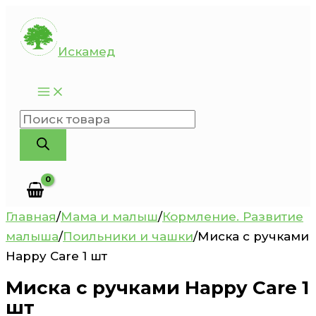
Перейти
к
Искамед
содержимому
Поиск
товаров
Главная
/
Мама и малыш
/
Кормление. Развитие
малыша
/
Поильники и чашки
/
Миска с ручками
Happy Care 1 шт
Миска с ручками Happy Care 1
шт