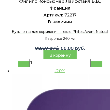
Филипс Консьюмер Лайфстайл Б.В.,
Франция
Артикул:
72217
В наличии
Бутылочка для кормления стекло Philips Avent Natural
Responce 240 мл
Первоначальная
Текущая
98.67
руб.
88.80
руб.
цена
цена:
В корзину
составляла
88.80 руб.
98.67 руб..
-20%