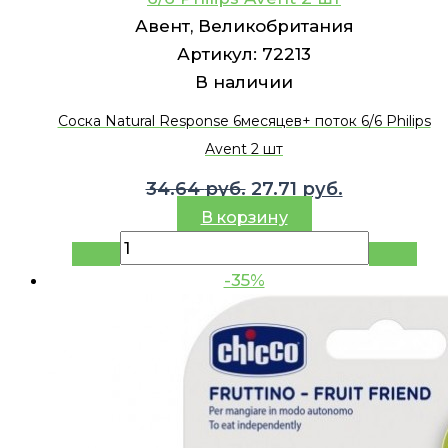
Авент, Великобритания
Артикул:
72213
В наличии
Соска Natural Response 6месяцев+ поток 6/6 Philips
Avent 2 шт
Первоначальная
Текущая
34.64
руб.
27.71
руб.
цена
цена:
В корзину
составляла
27.71 руб..
34.64 руб..
-35%