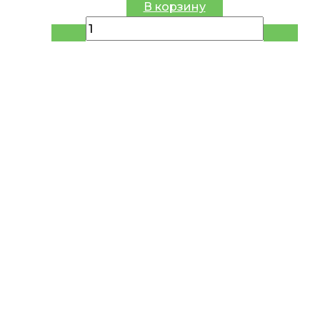
цена
цена:
В корзину
составляла
15.42 руб..
19.28 руб..