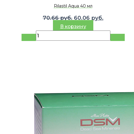
Rilastil Aqua 40 мл
Первоначальная
Текущая
70.66
руб.
60.06
руб.
цена
цена:
В корзину
составляла
60.06 руб.
70.66 руб..