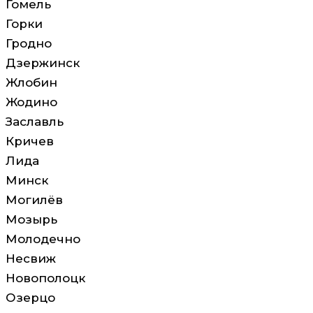
Гомель
Горки
Гродно
Дзержинск
Жлобин
Жодино
Заславль
Кричев
Лида
Минск
Могилёв
Мозырь
Молодечно
Несвиж
Новополоцк
Озерцо