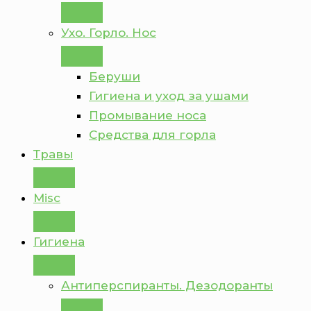
Ухо. Горло. Нос
Беруши
Гигиена и уход за ушами
Промывание носа
Средства для горла
Травы
Misc
Гигиена
Антиперспиранты. Дезодоранты