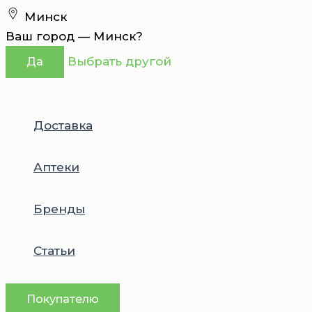
Перейти
Минск
к
Ваш город —
Минск
?
содержимому
Выбрать другой
Да
Доставка
Аптеки
Бренды
Статьи
Покупателю