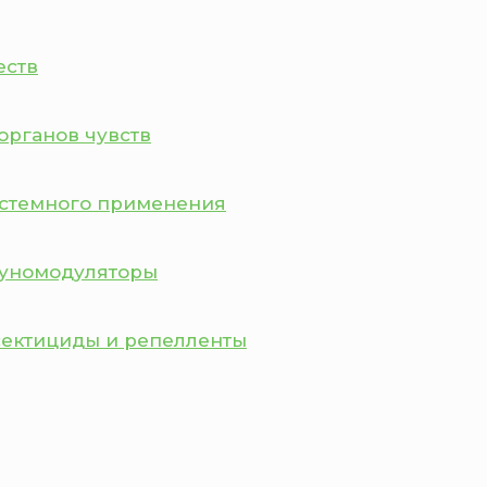
еств
органов чувств
истемного применения
муномодуляторы
сектициды и репелленты