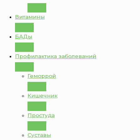
Витамины
БАДы
Профилактика заболеваний
Геморрой
Кишечник
Простуда
Суставы